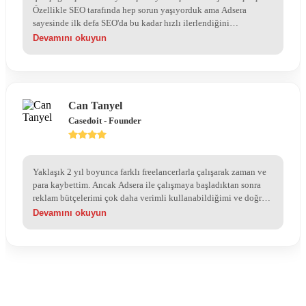
Özellikle SEO tarafında hep sorun yaşıyorduk ama Adsera
sayesinde ilk defa SEO'da bu kadar hızlı ilerlendiğini
görüyorum. Çok teşekkür ederim.
Devamını okuyun
Can Tanyel
Casedoit - Founder
Yaklaşık 2 yıl boyunca farklı freelancerlarla çalışarak zaman ve
para kaybettim. Ancak Adsera ile çalışmaya başladıktan sonra
reklam bütçelerimi çok daha verimli kullanabildiğimi ve doğru
hedef kitleye ulaştığımı net bir şekilde hissettim
Devamını okuyun