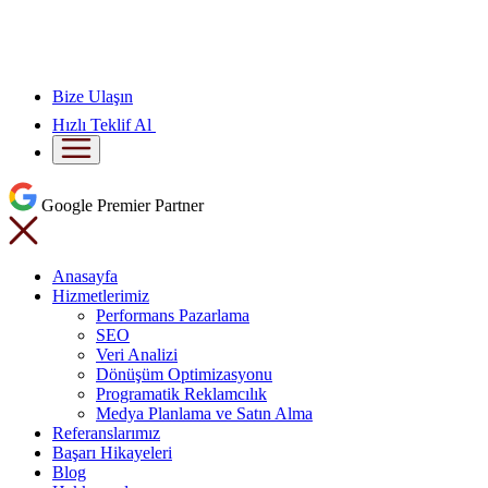
Bize Ulaşın
Hızlı Teklif Al
Google Premier Partner
Anasayfa
Hizmetlerimiz
Performans Pazarlama
SEO
Veri Analizi
Dönüşüm Optimizasyonu
Programatik Reklamcılık
Medya Planlama ve Satın Alma
Referanslarımız
Başarı Hikayeleri
Blog