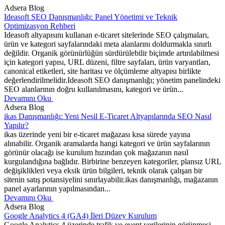
Adsera Blog
Ideasoft SEO Danışmanlığı: Panel Yönetimi ve Teknik
Optimizasyon Rehberi
Ideasoft altyapısını kullanan e-ticaret sitelerinde SEO çalışmaları,
ürün ve kategori sayfalarındaki meta alanlarını doldurmakla sınırlı
değildir. Organik görünürlüğün sürdürülebilir biçimde artırılabilmesi
için kategori yapısı, URL düzeni, filtre sayfaları, ürün varyantları,
canonical etiketleri, site haritası ve ölçümleme altyapısı birlikte
değerlendirilmelidir.Ideasoft SEO danışmanlığı; yönetim panelindeki
SEO alanlarının doğru kullanılmasını, kategori ve ürün...
Devamını Oku
Adsera Blog
ikas Danışmanlığı: Yeni Nesil E-Ticaret Altyapılarında SEO Nasıl
Yapılır?
ikas üzerinde yeni bir e-ticaret mağazası kısa sürede yayına
alınabilir. Organik aramalarda hangi kategori ve ürün sayfalarının
görünür olacağı ise kurulum hızından çok mağazanın nasıl
kurgulandığına bağlıdır. Birbirine benzeyen kategoriler, plansız URL
değişiklikleri veya eksik ürün bilgileri, teknik olarak çalışan bir
sitenin satış potansiyelini sınırlayabilir.ikas danışmanlığı, mağazanın
panel ayarlarının yapılmasından...
Devamını Oku
Adsera Blog
Google Analytics 4 (GA4) İleri Düzey Kurulum
Google Analytics 4 üzerinde trafik ve event verilerinin görünmesi,