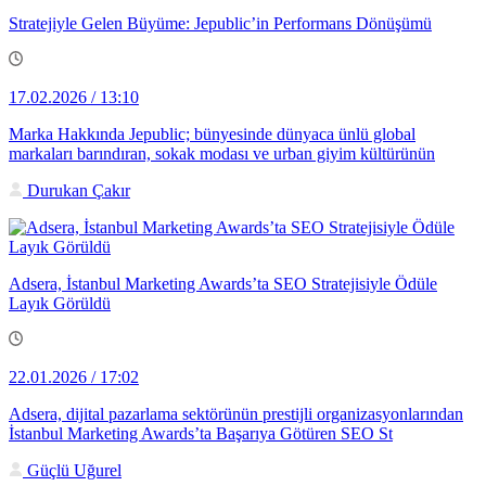
Stratejiyle Gelen Büyüme: Jepublic’in Performans Dönüşümü
17.02.2026 / 13:10
Marka Hakkında Jepublic; bünyesinde dünyaca ünlü global
markaları barındıran, sokak modası ve urban giyim kültürünün
Durukan Çakır
Adsera, İstanbul Marketing Awards’ta SEO Stratejisiyle Ödüle
Layık Görüldü
22.01.2026 / 17:02
Adsera, dijital pazarlama sektörünün prestijli organizasyonlarından
İstanbul Marketing Awards’ta Başarıya Götüren SEO St
Güçlü Uğurel