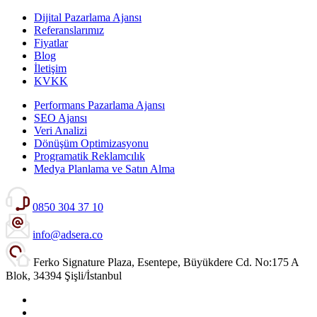
Dijital Pazarlama Ajansı
Referanslarımız
Fiyatlar
Blog
İletişim
KVKK
Performans Pazarlama Ajansı
SEO Ajansı
Veri Analizi
Dönüşüm Optimizasyonu
Programatik Reklamcılık
Medya Planlama ve Satın Alma
0850 304 37 10
info@adsera.co
Ferko Signature Plaza, Esentepe, Büyükdere Cd. No:175 A
Blok, 34394 Şişli/İstanbul