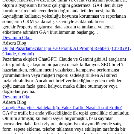
ölçüm altyapısının hatasız çalıştığını göstermez. GA4 ileri düzey
kurulum sürecinde eventlerin doğru anda tetiklenmesi, trafik
kaynağının kullanıcı yolculuğu boyunca korunması ve raporlanan
sonuçların CRM ya da satış sistemiyle açıklanabilmesi
gerekir.Property oluşturma, data stream tanımlama ve temel
etiketleme adımları GA4 kurulumunun başlangıç...
Devamını Oku
Adsera Blog
Dijital Pazarlamacılar İçin +30 Pratik AI Prompt Rehberi (ChatGPT,
Claude, Gemini)
Pazarlama ekipleri ChatGPT, Claude ve Gemini gibi AI araçlarını
artık günlük iş akışının bir parçası olarak kullanıyor. SEO brief’i
hazırlanırken, reklam metni yazılırken, kampanya performansı
yorumlanırken veya müşteri raporu sadeleştirilirken AI süreci
hızlandırabiliyor. Ancak net brief verilmediğinde gelen metinler
çoğu zaman fazla genel kalıyor, marka diline oturmuyor veya
doğrudan yayına...
Devamını Oku
Adsera Blog
Google Analytics Sahtekarlığı: Fake Traffic Nasıl Tespit Edilir?
GA4’te trafik bir anda yükseldiğinde ilk tepki genellikle olumludur.
Oturum artmıştır, kullanıcı sayısı büyümüştür, bazı sayfalar
normalden daha fazla ziyaret almıştır. Fakat aynı dönemde satış,
form, sepete ekleme, telefon tıklaması veya etkileşim tarafında bir