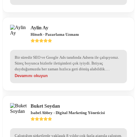
Aylin Ay
Hitsoft - Pazarlama Uzmanı
Bir süredir SEO ve Google Ads tarafında Adsera ile çalışıyoruz.
Süreç boyunca bizlerle iletişimleri çok iyiydi. İhtiyaç
duyduğumuzda her zaman hızlıca geri dönüş alabildik.
Yaptıkları detaylı analizlerle bize doğru yol haritası oluşturdular.
Devamını okuyun
Kısa sürede hem görünürlük hem de trafik olarak olumlu
sonuçlar aldık. Dijital pazarlama konusunda gerçekten güven
veren bir ekip. Gönül rahatlığıyla tavsiye ederim.
Buket Soydan
Isabel Abbey - Digital Marketing Yöneticisi
Çalıştığım şirketlerde yaklaşık 8 yıldır çok fazla ajansla çalıştım.