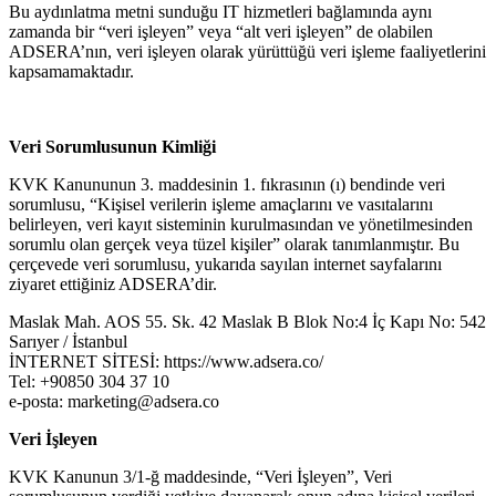
Bu aydınlatma metni sunduğu IT hizmetleri bağlamında aynı
zamanda bir “veri işleyen” veya “alt veri işleyen” de olabilen
ADSERA’nın, veri işleyen olarak yürüttüğü veri işleme faaliyetlerini
kapsamamaktadır.
Veri Sorumlusunun Kimliği
KVK Kanununun 3. maddesinin 1. fıkrasının (ı) bendinde veri
sorumlusu, “Kişisel verilerin işleme amaçlarını ve vasıtalarını
belirleyen, veri kayıt sisteminin kurulmasından ve yönetilmesinden
sorumlu olan gerçek veya tüzel kişiler” olarak tanımlanmıştır. Bu
çerçevede veri sorumlusu, yukarıda sayılan internet sayfalarını
ziyaret ettiğiniz ADSERA’dir.
Maslak Mah. AOS 55. Sk. 42 Maslak B Blok No:4 İç Kapı No: 542
Sarıyer / İstanbul
Çerez Tercihleriniz
İNTERNET SİTESİ: https://www.adsera.co/
Web sitemizde size en iyi deneyimi sunabilmek, site trafiğini
Tel: +90850 304 37 10
analiz etmek ve sosyal medya özelliklerini sağlamak için
e-posta: marketing@adsera.co
çerezler kullanmaktayız. Detaylı bilgi için
Gizlilik
Politikamızı
inceleyebilirsiniz.
Veri İşleyen
Reddet
Kabul Et
KVK Kanunun 3/1-ğ maddesinde, “Veri İşleyen”, Veri