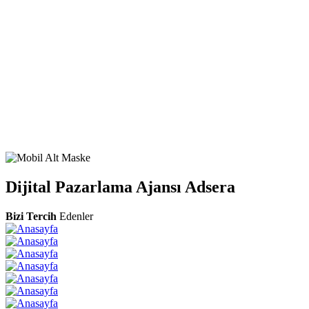
alma süreçleriyle reklam bütçenizi verimli kullanmanızı ve yüksek
dönüşüm elde etmenizi sağlıyoruz.
Detaylı Bilgi Al
Medya Planlama ve Satın Alma
Reklamlarınızın doğru yerde, doğru zamanda ve doğru kullanıcılara
ulaşmasını sağlıyoruz. Bütçenizi en verimli şekilde yöneterek
markanızı güçlü ve etkili bir şekilde öne çıkarıyoruz.
Detaylı Bilgi Al
Dijital Pazarlama Ajansı Adsera
Bizi Tercih
Edenler