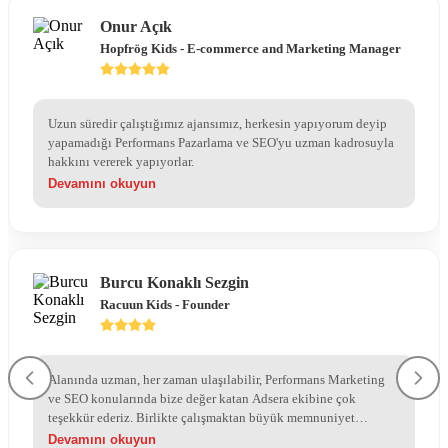
Onur Açık
Hopfrög Kids - E-commerce and Marketing Manager
Uzun süredir çalıştığımız ajansımız, herkesin yapıyorum deyip
yapamadığı Performans Pazarlama ve SEO'yu uzman kadrosuyla
hakkını vererek yapıyorlar.
Devamını okuyun
Burcu Konaklı Sezgin
Racuun Kids - Founder
Alanında uzman, her zaman ulaşılabilir, Performans Marketing
ve SEO konularında bize değer katan Adsera ekibine çok
teşekkür ederiz. Birlikte çalışmaktan büyük memnuniyet
duyuyoruz.
Devamını okuyun