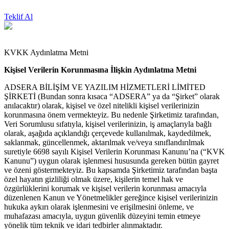
Teklif Al
#GET
STRONGER
KVKK Aydınlatma Metni
Kişisel Verilerin Korunmasına İlişkin Aydınlatma Metni
ADSERA BİLİŞİM VE YAZILIM HİZMETLERİ LİMİTED
ŞİRKETİ (Bundan sonra kısaca “ADSERA” ya da “Şirket” olarak
anılacaktır) olarak, kişisel ve özel nitelikli kişisel verilerinizin
korunmasına önem vermekteyiz. Bu nedenle Şirketimiz tarafından,
Veri Sorumlusu sıfatıyla, kişisel verilerinizin, iş amaçlarıyla bağlı
olarak, aşağıda açıklandığı çerçevede kullanılmak, kaydedilmek,
saklanmak, güncellenmek, aktarılmak ve/veya sınıflandırılmak
suretiyle 6698 sayılı Kişisel Verilerin Korunması Kanunu’na (“KVK
Kanunu”) uygun olarak işlenmesi hususunda gereken bütün gayret
ve özeni göstermekteyiz. Bu kapsamda Şirketimiz tarafından başta
özel hayatın gizliliği olmak üzere, kişilerin temel hak ve
özgürlüklerini korumak ve kişisel verilerin korunması amacıyla
düzenlenen Kanun ve Yönetmelikler gereğince kişisel verilerinizin
hukuka aykırı olarak işlenmesini ve erişilmesini önleme, ve
muhafazası amacıyla, uygun güvenlik düzeyini temin etmeye
yönelik tüm teknik ve idari tedbirler alınmaktadır.