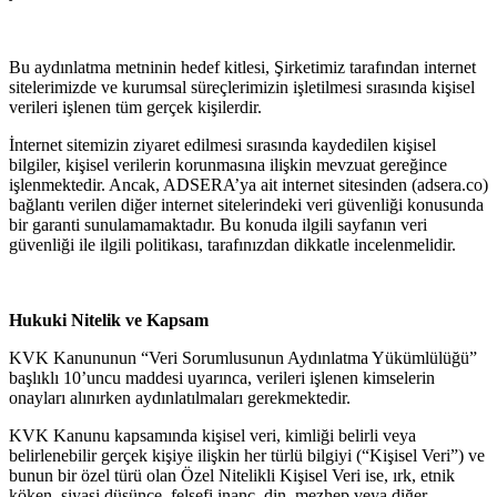
Bu aydınlatma metninin hedef kitlesi, Şirketimiz tarafından internet
sitelerimizde ve kurumsal süreçlerimizin işletilmesi sırasında kişisel
verileri işlenen tüm gerçek kişilerdir.
İnternet sitemizin ziyaret edilmesi sırasında kaydedilen kişisel
bilgiler, kişisel verilerin korunmasına ilişkin mevzuat gereğince
işlenmektedir. Ancak, ADSERA’ya ait internet sitesinden (adsera.co)
bağlantı verilen diğer internet sitelerindeki veri güvenliği konusunda
bir garanti sunulamamaktadır. Bu konuda ilgili sayfanın veri
güvenliği ile ilgili politikası, tarafınızdan dikkatle incelenmelidir.
Hukuki Nitelik ve Kapsam
KVK Kanununun “Veri Sorumlusunun Aydınlatma Yükümlülüğü”
başlıklı 10’uncu maddesi uyarınca, verileri işlenen kimselerin
onayları alınırken aydınlatılmaları gerekmektedir.
KVK Kanunu kapsamında kişisel veri, kimliği belirli veya
belirlenebilir gerçek kişiye ilişkin her türlü bilgiyi (“Kişisel Veri”) ve
bunun bir özel türü olan Özel Nitelikli Kişisel Veri ise, ırk, etnik
köken, siyasi düşünce, felsefi inanç, din, mezhep veya diğer