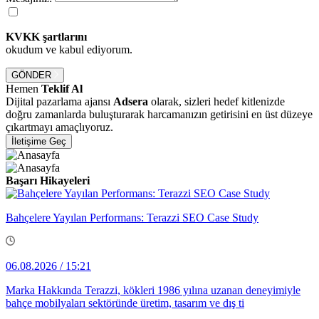
KVKK şartlarını
okudum ve kabul ediyorum.
GÖNDER
Hemen
Teklif Al
Dijital pazarlama ajansı
Adsera
olarak, sizleri hedef kitlenizde
doğru zamanlarda buluşturarak harcamanızın getirisini en üst düzeye
çıkartmayı amaçlıyoruz.
İletişime Geç
Başarı Hikayeleri
Bahçelere Yayılan Performans: Terazzi SEO Case Study
06.08.2026 / 15:21
Marka Hakkında Terazzi, kökleri 1986 yılına uzanan deneyimiyle
bahçe mobilyaları sektöründe üretim, tasarım ve dış ti