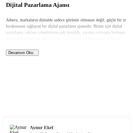
Dijital Pazarlama Ajansı
Adsera, markaların dijitalde sadece görünür olmasını değil, güçlü bir iz
bırakmasını sağlayan bir dijital pazarlama ajansıdır. Bizim için dijital
pazarlama; reklam yönetiminin çok ötesinde, yaratıcı vizyonla birleşen,
markayı büyüten bir yolculuktur. Geleneksel yapıları kıran, dijitalin
dinamizmine ayak uyduran ve marka kimliğini tüm platformlara tutarlı
şekilde yansıtan çözümler sunuyoruz. SEO’dan performans
Devamını Oku
pazarlamaya, dönüşüm optimizasyonundan medya planlamaya kadar
sunduğumuz hizmetler, tekil aksiyonlara değil, bütünsel başarıya
odaklanır.
Aynur Ekel