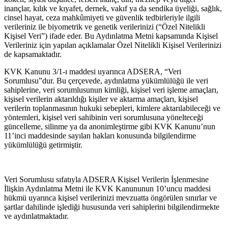
inançlar, kılık ve kıyafet, dernek, vakıf ya da sendika üyeliği, sağlık,
cinsel hayat, ceza mahkûmiyeti ve güvenlik tedbirleriyle ilgili
verileriniz ile biyometrik ve genetik verilerinizi (“Özel Nitelikli
Kişisel Veri”) ifade eder. Bu Aydınlatma Metni kapsamında Kişisel
Verileriniz için yapılan açıklamalar Özel Nitelikli Kişisel Verilerinizi
de kapsamaktadır.
KVK Kanunu 3/1-ı maddesi uyarınca ADSERA, “Veri
Sorumlusu”dur. Bu çerçevede, aydınlatma yükümlülüğü ile veri
sahiplerine, veri sorumlusunun kimliği, kişisel veri işleme amaçları,
kişisel verilerin aktarıldığı kişiler ve aktarma amaçları, kişisel
verilerin toplanmasının hukuki sebepleri, kimlere aktarılabileceği ve
yöntemleri, kişisel veri sahibinin veri sorumlusuna yönelteceği
güncelleme, silinme ya da anonimleştirme gibi KVK Kanunu’nun
11’inci maddesinde sayılan hakları konusunda bilgilendirme
yükümlülüğü getirmiştir.
Veri Sorumlusu sıfatıyla ADSERA Kişisel Verilerin İşlenmesine
İlişkin Aydınlatma Metni ile KVK Kanununun 10’uncu maddesi
hükmü uyarınca kişisel verilerinizi mevzuatta öngörülen sınırlar ve
şartlar dahilinde işlediği hususunda veri sahiplerini bilgilendirmekte
ve aydınlatmaktadır.