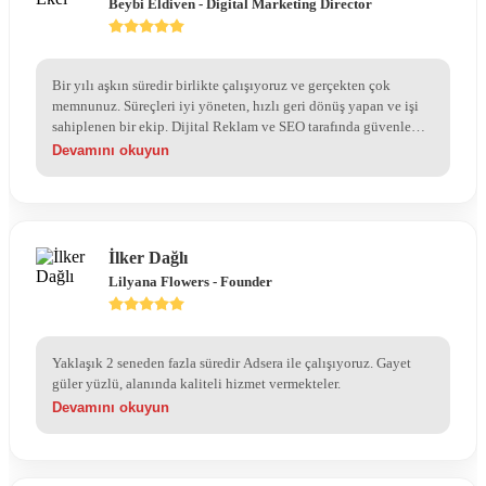
Beybi Eldiven - Digital Marketing Director
Bir yılı aşkın süredir birlikte çalışıyoruz ve gerçekten çok
memnunuz. Süreçleri iyi yöneten, hızlı geri dönüş yapan ve işi
sahiplenen bir ekip. Dijital Reklam ve SEO tarafında güvenle
çalışılabilecek bir ajans, gönül rahatlığıyla tavsiye ederim.
Devamını okuyun
İlker Dağlı
Lilyana Flowers - Founder
Yaklaşık 2 seneden fazla süredir Adsera ile çalışıyoruz. Gayet
güler yüzlü, alanında kaliteli hizmet vermekteler.
Devamını okuyun