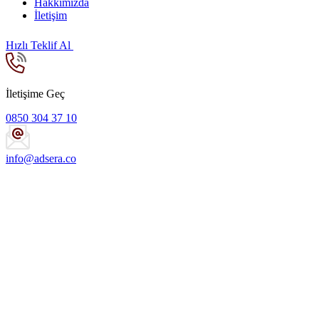
Hakkımızda
İletişim
Hızlı Teklif Al
İletişime Geç
0850 304 37 10
info@adsera.co
Dijital Pazarlama Ajansı
Adsera, dijital pazarlama ajansı kimliğiyle sadece reklam ve SEO
değil, veri analizinden dönüşüme kadar tüm süreçlerde markaların
yanında duran stratejik bir iş ortağıdır.
Premier Partner 2026: Üst Segment Ajans Statüsü